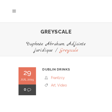
GREYSCALE
Daphnée Abraham, Adjointe
juridique
/
Greyscale
DUBLIN DRINKS
29
Frantzcy
JUIL 2015
Art
,
Video
0